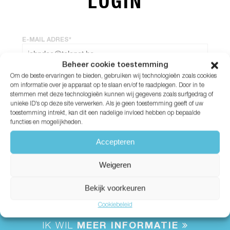
LOGIN
E-MAIL ADRES*
Beheer cookie toestemming
Om de beste ervaringen te bieden, gebruiken wij technologieën zoals cookies
WACHTWOORD*
om informatie over je apparaat op te slaan en/of te raadplegen. Door in te
stemmen met deze technologieën kunnen wij gegevens zoals surfgedrag of
unieke ID's op deze site verwerken. Als je geen toestemming geeft of uw
Wachtwoord vergeten?
toestemming intrekt, kan dit een nadelige invloed hebben op bepaalde
functies en mogelijkheden.
Accepteren
Weigeren
Bekijk voorkeuren
Cookiebeleid
IK WIL
MEER INFORMATIE